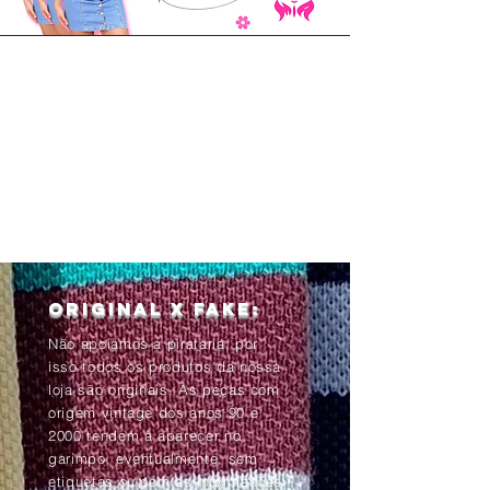
Original x Fake:
Não apoiamos a pirataria, por
isso todos os produtos da nossa
loja são originais. As peças com
origem vintage dos anos 90 e
2000 tendem à aparecer no
garimpo, eventualmente, sem
etiquetas ou com as informações