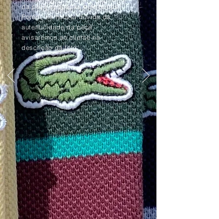
da peça apagadas pelo tempo.
Porém, se houver dúvida da
autenticidade da peça,
avisaremos ao cliente na
descrição da foto.