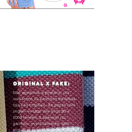
Original x Fake:
Não apoiamos a pirataria, por
isso todos os produtos da nossa
loja são originais. As peças com
origem vintage dos anos 90 e
2000 tendem à aparecer no
garimpo, eventualmente, sem
etiquetas ou com as informações