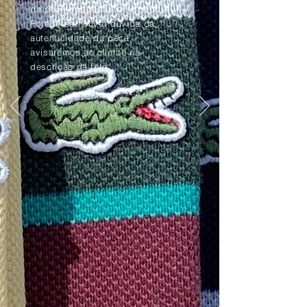
da peça apagadas pelo tempo.
Porém, se houver dúvida da
autenticidade da peça,
avisaremos ao cliente na
descrição da foto.