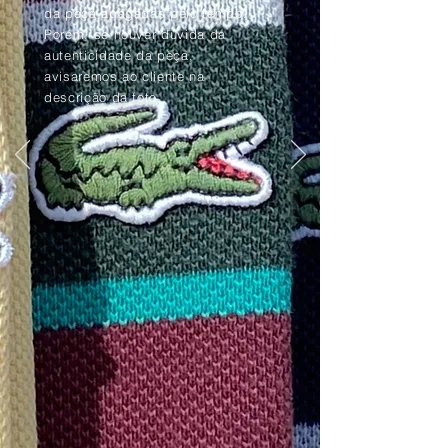
da peça apagadas pelo tempo.
Porém, se houver dúvida da
autenticidade da peça,
avisaremos ao cliente na
descrição da foto.