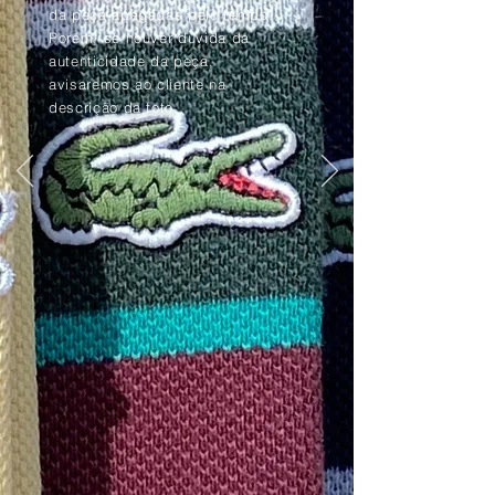
da peça apagadas pelo tempo.
Porém, se houver dúvida da
autenticidade da peça,
avisaremos ao cliente na
descrição da foto.