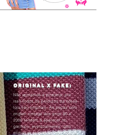
Original x Fake:
Não apoiamos a pirataria, por
isso todos os produtos da nossa
loja são originais. As peças com
origem vintage dos anos 90 e
2000 tendem à aparecer no
garimpo, eventualmente, sem
etiquetas ou com as informações