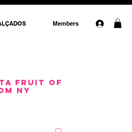
ALÇADOS
Members
ta Fruit Of
om NY
Preço