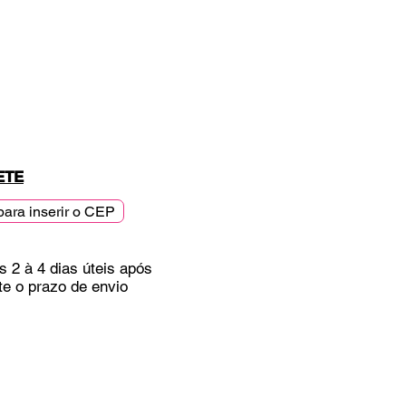
ETE
para inserir o CEP
s 2 à 4 dias úteis após
te o prazo de envio