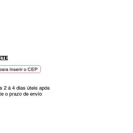
ETE
para inserir o CEP
s 2 à 4 dias úteis após
te o prazo de envio