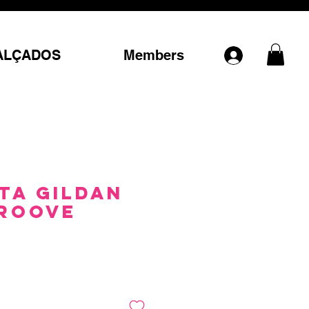
ALÇADOS
Members
ta Gildan
roove
Preço