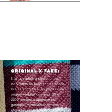
Original x Fake:
Não apoiamos a pirataria, por
isso todos os produtos da nossa
loja são originais. As peças com
origem vintage dos anos 90 e
2000 tendem à aparecer no
garimpo, eventualmente, sem
etiquetas ou com as informações