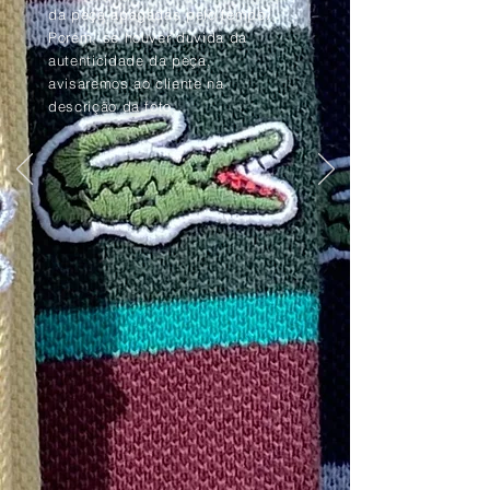
da peça apagadas pelo tempo.
Porém, se houver dúvida da
autenticidade da peça,
avisaremos ao cliente na
descrição da foto.