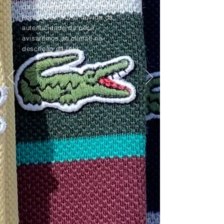
da peça apagadas pelo tempo.
Porém, se houver dúvida da
autenticidade da peça,
avisaremos ao cliente na
descrição da foto.