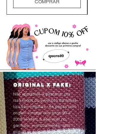
COMPRAR
Original x Fake:
Não apoiamos a pirataria, por
isso todos os produtos da nossa
loja são originais. As peças com
origem vintage dos anos 90 e
2000 tendem à aparecer no
garimpo, eventualmente, sem
etiquetas ou com as informações