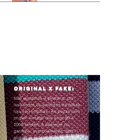
Original x Fake:
Não apoiamos a pirataria, por
isso todos os produtos da nossa
loja são originais. As peças com
origem vintage dos anos 90 e
2000 tendem à aparecer no
garimpo, eventualmente, sem
etiquetas ou com as informações