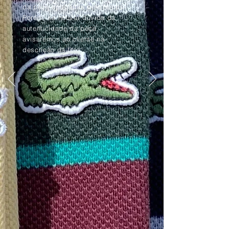
da peça apagadas pelo tempo.
Porém, se houver dúvida da
autenticidade da peça,
avisaremos ao cliente na
descrição da foto.