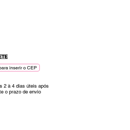
ETE
para inserir o CEP
s 2 à 4 dias úteis após
te o prazo de envio