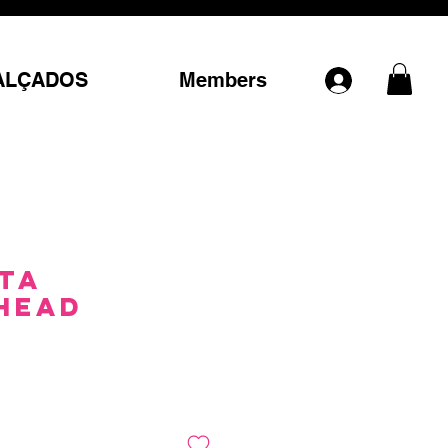
ALÇADOS
Members
ta
head
Preço