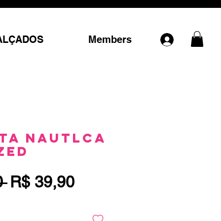
ALÇADOS
Members
ta Nautlca
zed
Preço
Preço
0 
R$ 39,90
normal
promocional