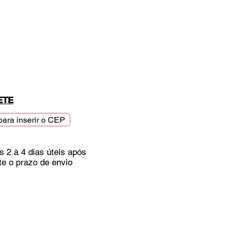
ETE
para inserir o CEP
s 2 à 4 dias úteis após
te o prazo de envio