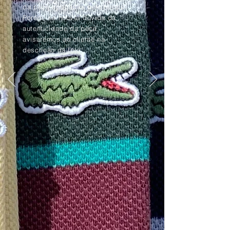
da peça apagadas pelo tempo.
Porém, se houver dúvida da
autenticidade da peça,
avisaremos ao cliente na
descrição da foto.