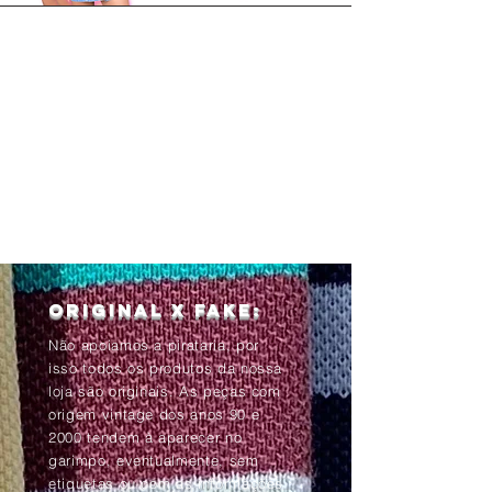
Original x Fake:
Não apoiamos a pirataria, por
isso todos os produtos da nossa
loja são originais. As peças com
origem vintage dos anos 90 e
2000 tendem à aparecer no
garimpo, eventualmente, sem
etiquetas ou com as informações