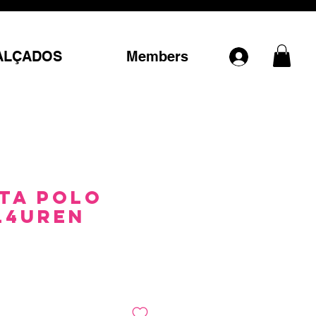
ALÇADOS
Members
ta Polo
L4uren
Preço