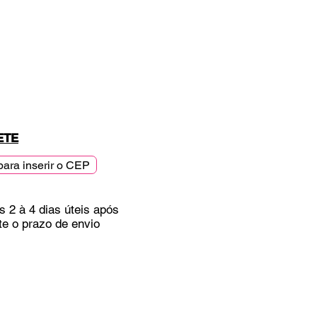
ETE
para inserir o CEP
s 2 à 4 dias úteis após
te o prazo de envio