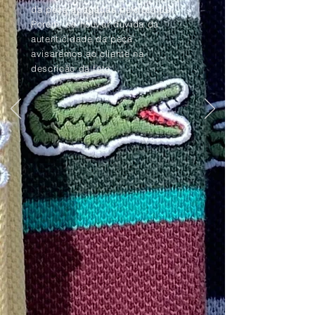
da peça apagadas pelo tempo.
Porém, se houver dúvida da
autenticidade da peça,
avisaremos ao cliente na
descrição da foto.