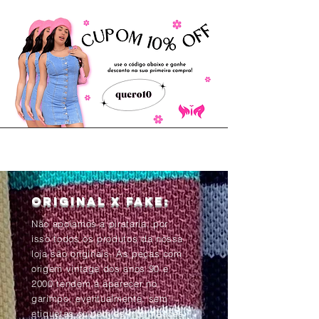
Original x Fake:
Não apoiamos a pirataria, por
isso todos os produtos da nossa
loja são originais. As peças com
origem vintage dos anos 90 e
2000 tendem à aparecer no
garimpo, eventualmente, sem
etiquetas ou com as informações