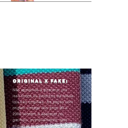
Original x Fake:
Não apoiamos a pirataria, por
isso todos os produtos da nossa
loja são originais. As peças com
origem vintage dos anos 90 e
2000 tendem à aparecer no
garimpo, eventualmente, sem
etiquetas ou com as informações