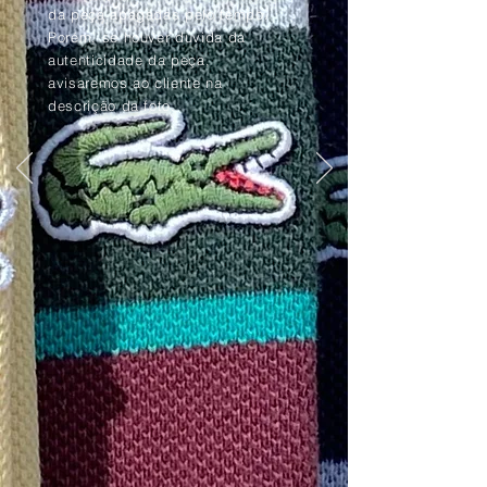
da peça apagadas pelo tempo.
Porém, se houver dúvida da
autenticidade da peça,
avisaremos ao cliente na
descrição da foto.