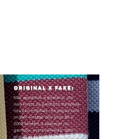
Original x Fake:
Não apoiamos a pirataria, por
isso todos os produtos da nossa
loja são originais. As peças com
origem vintage dos anos 90 e
2000 tendem à aparecer no
garimpo, eventualmente, sem
etiquetas ou com as informações