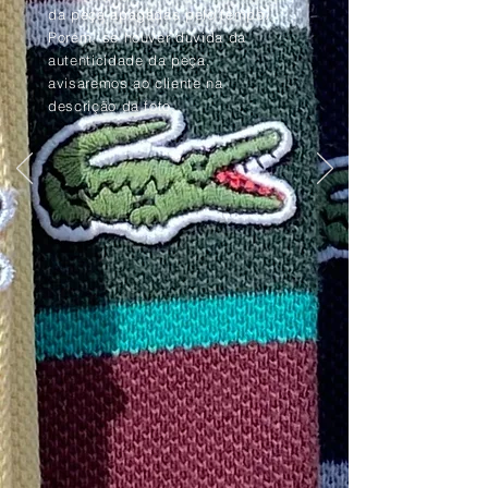
da peça apagadas pelo tempo.
Porém, se houver dúvida da
autenticidade da peça,
avisaremos ao cliente na
descrição da foto.