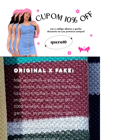
Original x Fake:
Não apoiamos a pirataria, por
isso todos os produtos da nossa
loja são originais. As peças com
origem vintage dos anos 90 e
2000 tendem à aparecer no
garimpo, eventualmente, sem
etiquetas ou com as informações
da peça apagadas pelo tempo.
Porém, se houver dúvida da
autenticidade da peça,