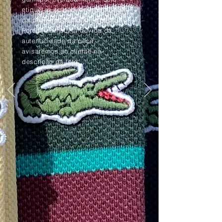
etiquetas ou com as informações
da peça apagadas pelo tempo.
Porém, se houver dúvida da
autenticidade da peça,
avisaremos ao cliente na
descrição da foto.