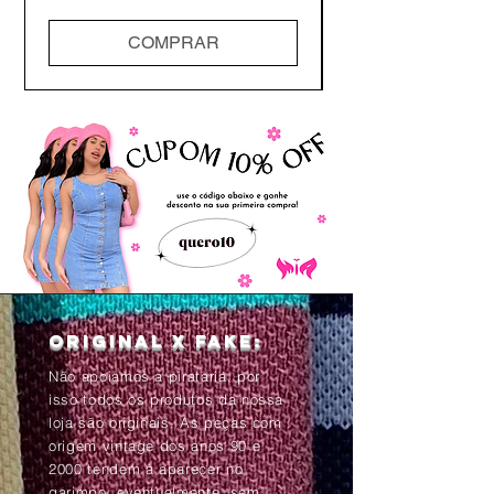
COMPRAR
Original x Fake:
Não apoiamos a pirataria, por
isso todos os produtos da nossa
loja são originais. As peças com
origem vintage dos anos 90 e
2000 tendem à aparecer no
garimpo, eventualmente, sem