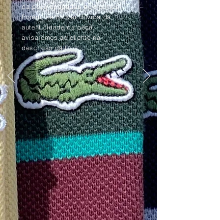
da peça apagadas pelo tempo.
Porém, se houver dúvida da
autenticidade da peça,
avisaremos ao cliente na
descrição da foto.