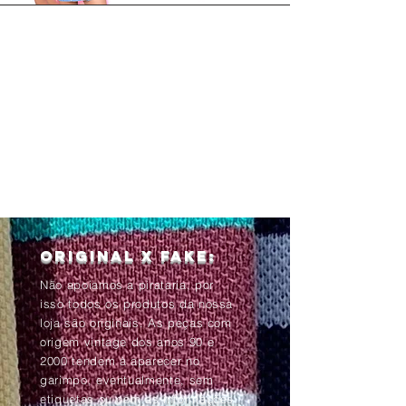
Original x Fake:
Não apoiamos a pirataria, por
isso todos os produtos da nossa
loja são originais. As peças com
origem vintage dos anos 90 e
2000 tendem à aparecer no
garimpo, eventualmente, sem
etiquetas ou com as informações