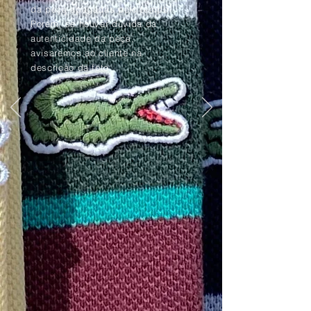
da peça apagadas pelo tempo.
Porém, se houver dúvida da
autenticidade da peça,
avisaremos ao cliente na
descrição da foto.