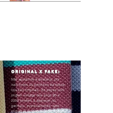
Original x Fake:
Não apoiamos a pirataria, por
isso todos os produtos da nossa
loja são originais. As peças com
origem vintage dos anos 90 e
2000 tendem à aparecer no
garimpo, eventualmente, sem
etiquetas ou com as informações