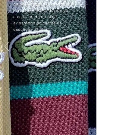
da peça apagadas pelo tempo.
Porém, se houver dúvida da
autenticidade da peça,
avisaremos ao cliente na
descrição da foto.