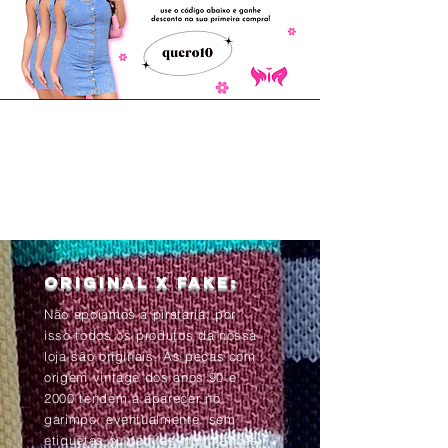
Original x Fake:
Não apoiamos a pirataria, por
isso todos os produtos da nossa
loja são originais. As peças com
origem vintage dos anos 90 e
2000 tendem à aparecer no
garimpo, eventualmente, sem
etiquetas ou com as informações