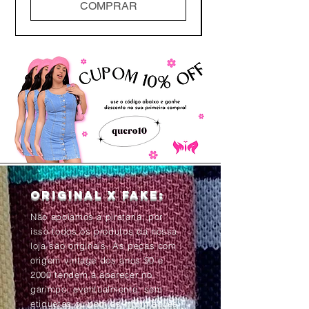
COMPRAR
Original x Fake:
Não apoiamos a pirataria, por
isso todos os produtos da nossa
loja são originais. As peças com
origem vintage dos anos 90 e
2000 tendem à aparecer no
garimpo, eventualmente, sem
etiquetas ou com as informações