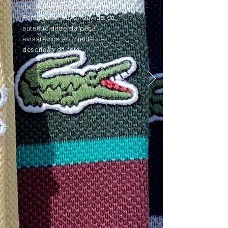
da peça apagadas pelo tempo.
Porém, se houver dúvida da
autenticidade da peça,
avisaremos ao cliente na
descrição da foto.