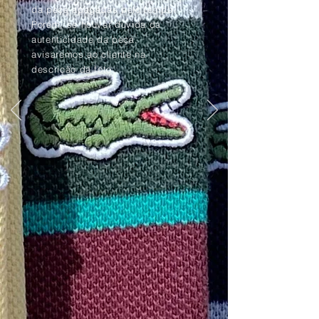
da peça apagadas pelo tempo.
Porém, se houver dúvida da
autenticidade da peça,
avisaremos ao cliente na
descrição da foto.