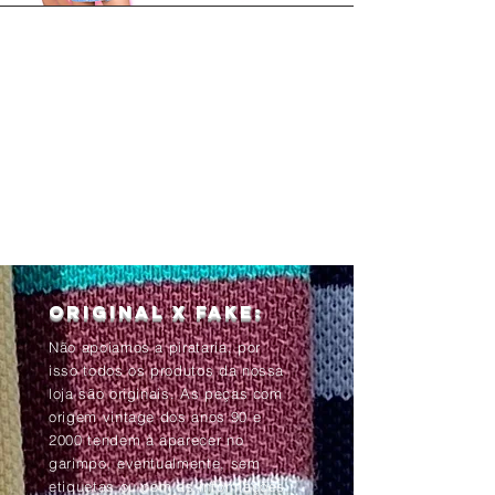
Original x Fake:
Não apoiamos a pirataria, por
isso todos os produtos da nossa
loja são originais. As peças com
origem vintage dos anos 90 e
2000 tendem à aparecer no
garimpo, eventualmente, sem
etiquetas ou com as informações