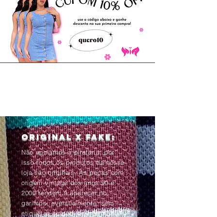
Original x Fake:
Não apoiamos a pirataria, por
isso todos os produtos da nossa
loja são originais. As peças com
origem vintage dos anos 90 e
2000 tendem à aparecer no
garimpo, eventualmente, sem
etiquetas ou com as informações