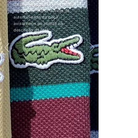
da peça apagadas pelo tempo.
Porém, se houver dúvida da
autenticidade da peça,
avisaremos ao cliente na
descrição da foto.