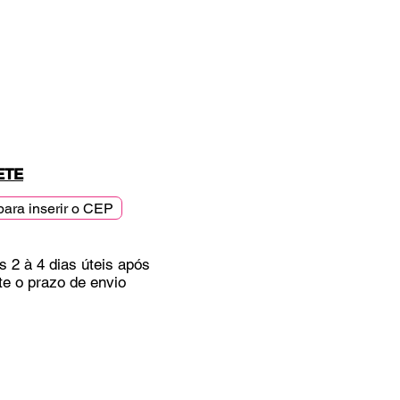
ETE
para inserir o CEP
s 2 à 4 dias úteis após
te o prazo de envio