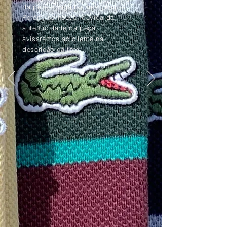
da peça apagadas pelo tempo.
Porém, se houver dúvida da
autenticidade da peça,
avisaremos ao cliente na
descrição da foto.