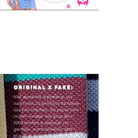
Original x Fake:
Não apoiamos a pirataria, por
isso todos os produtos da nossa
loja são originais. As peças com
origem vintage dos anos 90 e
2000 tendem à aparecer no
garimpo, eventualmente, sem
etiquetas ou com as informações