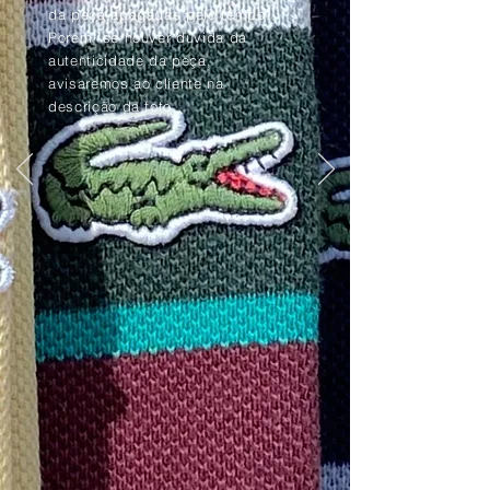
da peça apagadas pelo tempo.
Porém, se houver dúvida da
autenticidade da peça,
avisaremos ao cliente na
descrição da foto.