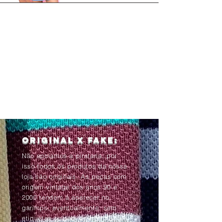
Original x Fake:
Não apoiamos a pirataria, por
isso todos os produtos da nossa
loja são originais. As peças com
origem vintage dos anos 90 e
2000 tendem à aparecer no
garimpo, eventualmente, sem
etiquetas ou com as informações