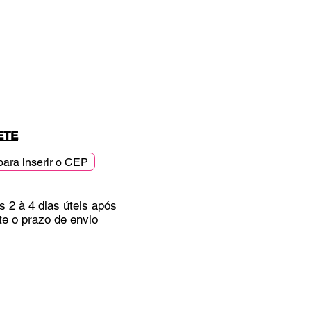
ETE
para inserir o CEP
s 2 à 4 dias úteis após
te o prazo de envio