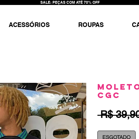
SALE: PEÇAS COM ATÉ 70% OFF
ACESSÓRIOS
ROUPAS
C
Moleto
CGC
 R$ 39,9
ESGOTADO