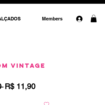
ALÇADOS
Members
m Vintage
Preço
Preço
0 
R$ 11,90
normal
promocional