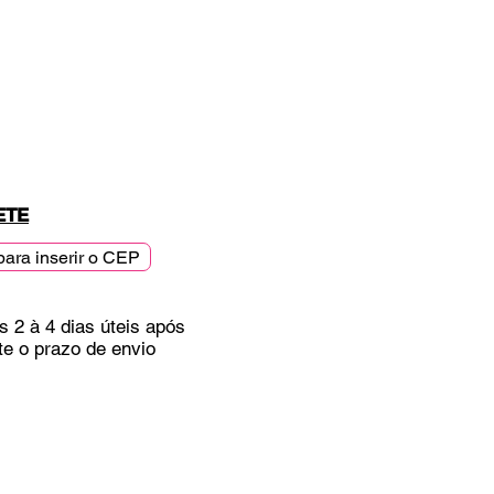
ETE
para inserir o CEP
s 2 à 4 dias úteis após
te o prazo de envio