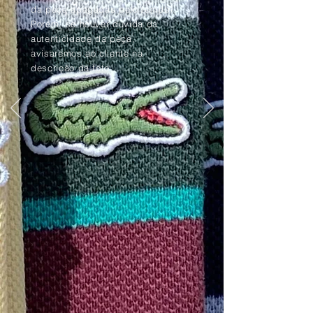
da peça apagadas pelo tempo.
Porém, se houver dúvida da
autenticidade da peça,
avisaremos ao cliente na
descrição da foto.