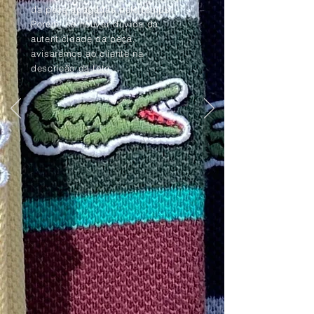
da peça apagadas pelo tempo.
Porém, se houver dúvida da
autenticidade da peça,
avisaremos ao cliente na
descrição da foto.