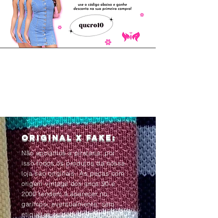
Original x Fake:
Não apoiamos a pirataria, por
isso todos os produtos da nossa
loja são originais. As peças com
origem vintage dos anos 90 e
2000 tendem à aparecer no
garimpo, eventualmente, sem
etiquetas ou com as informações