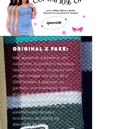
Original x Fake:
Não apoiamos a pirataria, por
isso todos os produtos da nossa
loja são originais. As peças com
origem vintage dos anos 90 e
2000 tendem à aparecer no
garimpo, eventualmente, sem
etiquetas ou com as informações
da peça apagadas pelo tempo.
Porém, se houver dúvida da
autenticidade da peça,
avisaremos ao cliente na
descrição da foto.