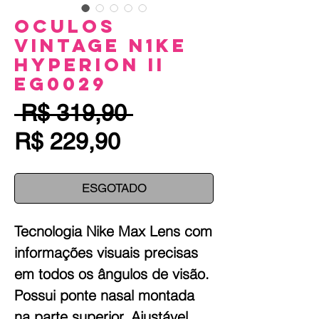
Oculos
Vintage N1KE
Hyperion II
EG0029
Preço
 R$ 319,90 
Preço
normal
R$ 229,90
promocional
ESGOTADO
Tecnologia Nike Max Lens com
informações visuais precisas
em todos os ângulos de visão.
Possui ponte nasal montada
na parte superior. Ajustável