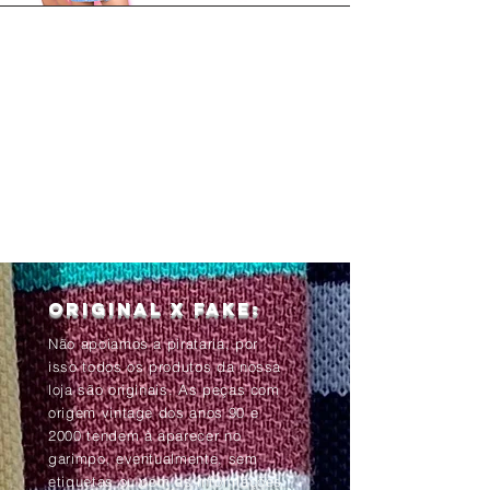
Original x Fake:
Não apoiamos a pirataria, por
isso todos os produtos da nossa
loja são originais. As peças com
origem vintage dos anos 90 e
2000 tendem à aparecer no
garimpo, eventualmente, sem
etiquetas ou com as informações