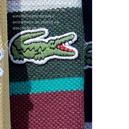
da peça apagadas pelo tempo.
Porém, se houver dúvida da
autenticidade da peça,
avisaremos ao cliente na
descrição da foto.