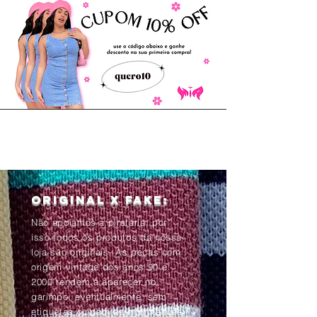
Original x Fake:
Não apoiamos a pirataria, por
isso todos os produtos da nossa
loja são originais. As peças com
origem vintage dos anos 90 e
2000 tendem à aparecer no
garimpo, eventualmente, sem
etiquetas ou com as informações