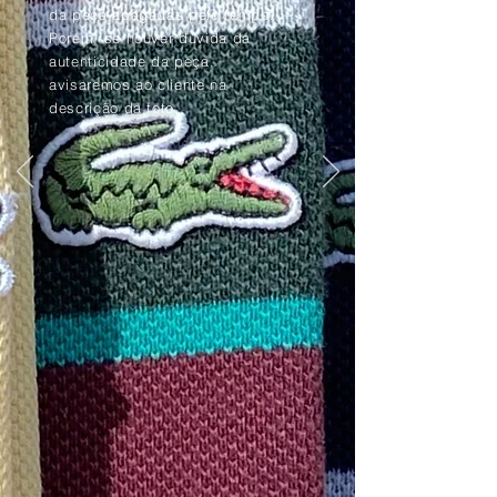
da peça apagadas pelo tempo.
Porém, se houver dúvida da
autenticidade da peça,
avisaremos ao cliente na
descrição da foto.