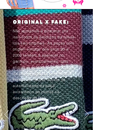
Original x Fake:
Não apoiamos a pirataria, por
isso todos os produtos da nossa
loja são originais. As peças com
origem vintage dos anos 90 e
2000 tendem à aparecer no
garimpo, eventualmente, sem
etiquetas ou com as informações
da peça apagadas pelo tempo.
Porém, se houver dúvida da
autenticidade da peça,
avisaremos ao cliente na
descrição da foto.