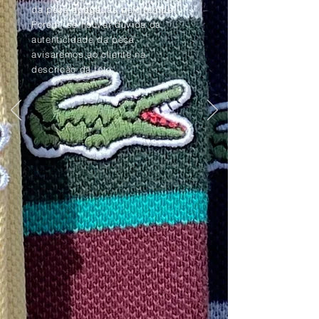
da peça apagadas pelo tempo.
Porém, se houver dúvida da
autenticidade da peça,
avisaremos ao cliente na
descrição da foto.