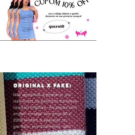
Original x Fake:
Não apoiamos a pirataria, por
isso todos os produtos da nossa
loja são originais. As peças com
origem vintage dos anos 90 e
2000 tendem à aparecer no
garimpo, eventualmente, sem
etiquetas ou com as informações