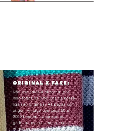
Original x Fake:
Não apoiamos a pirataria, por
isso todos os produtos da nossa
loja são originais. As peças com
origem vintage dos anos 90 e
2000 tendem à aparecer no
garimpo, eventualmente, sem
etiquetas ou com as informações