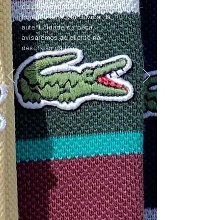
da peça apagadas pelo tempo.
Porém, se houver dúvida da
autenticidade da peça,
avisaremos ao cliente na
descrição da foto.