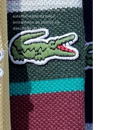
da peça apagadas pelo tempo.
Porém, se houver dúvida da
autenticidade da peça,
avisaremos ao cliente na
descrição da foto.