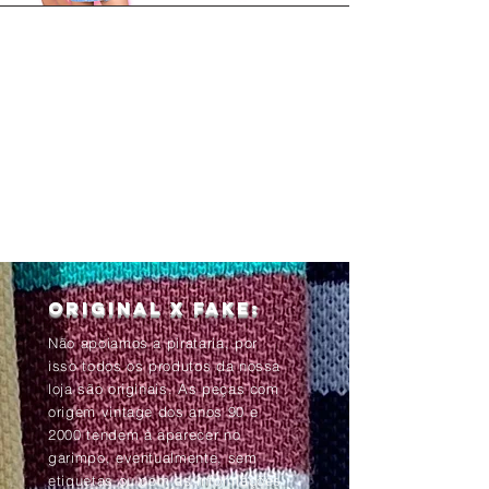
Original x Fake:
Não apoiamos a pirataria, por
isso todos os produtos da nossa
loja são originais. As peças com
origem vintage dos anos 90 e
2000 tendem à aparecer no
garimpo, eventualmente, sem
etiquetas ou com as informações