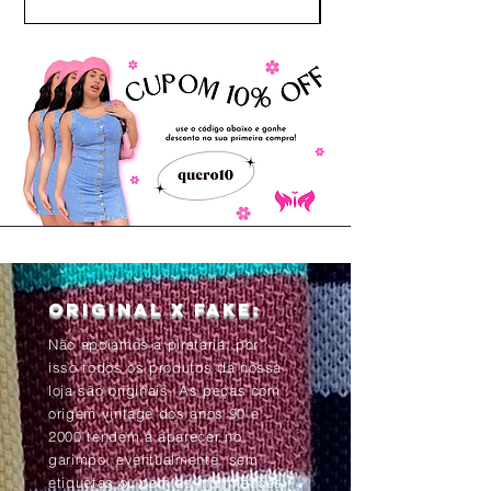
Original x Fake:
Não apoiamos a pirataria, por
isso todos os produtos da nossa
loja são originais. As peças com
origem vintage dos anos 90 e
2000 tendem à aparecer no
garimpo, eventualmente, sem
etiquetas ou com as informações