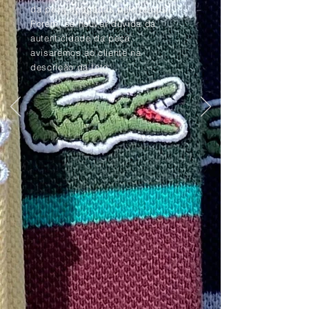
da peça apagadas pelo tempo.
Porém, se houver dúvida da
autenticidade da peça,
avisaremos ao cliente na
descrição da foto.