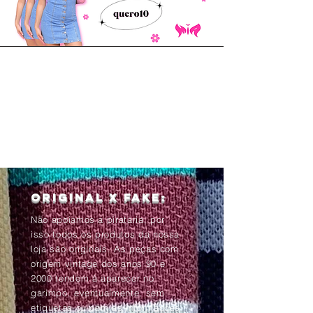
Original x Fake:
Não apoiamos a pirataria, por
isso todos os produtos da nossa
loja são originais. As peças com
origem vintage dos anos 90 e
2000 tendem à aparecer no
garimpo, eventualmente, sem
etiquetas ou com as informações