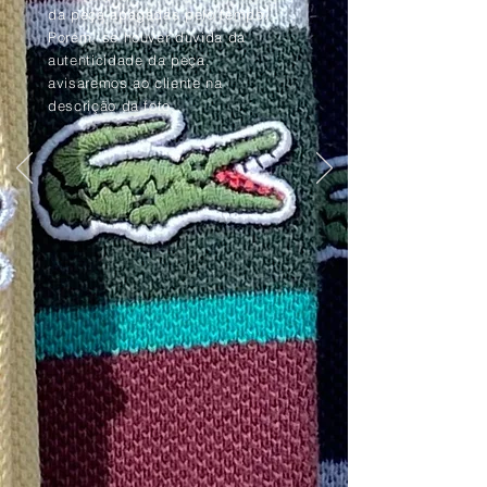
da peça apagadas pelo tempo.
Porém, se houver dúvida da
autenticidade da peça,
avisaremos ao cliente na
descrição da foto.