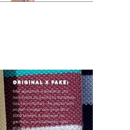
Original x Fake:
Não apoiamos a pirataria, por
isso todos os produtos da nossa
loja são originais. As peças com
origem vintage dos anos 90 e
2000 tendem à aparecer no
garimpo, eventualmente, sem
etiquetas ou com as informações