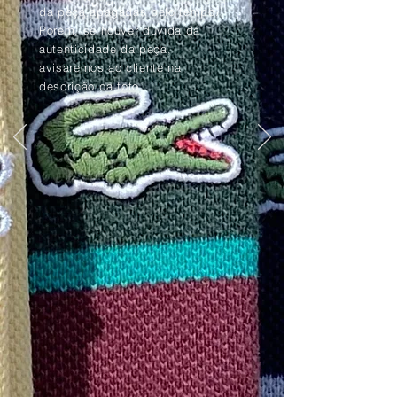
da peça apagadas pelo tempo.
Porém, se houver dúvida da
autenticidade da peça,
avisaremos ao cliente na
descrição da foto.